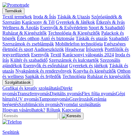
Termékek
Textil termékek
Iroda & Írás
Táskák & Utazás
Szóróajándék &
Szerszám
Karácsony & Tél
Gyerekek & Játékok
Étkezés & Ivás
Wellness & Ápolás
Esernyők & Esővédelem
Sport & Szabadidő
Ruházat & Kiegészítők
Technológia & Kiegészítők
Palackok és
bögrék
Édes otthon
Autó és biztonság
Táskák és utazás
Szabadidő
Szerszámok és zseblámpák
Mobiltelefon technológia
Egészséges
életmód és sport
Audioeszközök
Headwear
Írószerek
Portfóliók és
jegyzetfüzetek
Esernyők
Textil
Karácsonyi válogatás 2024
Iroda és
írás
Kültér és szabadidő
Szerszámok és kulcstartók
Szezonális
ajándékok
Esernyők és esőruházat
Gyerekek és játékok
Táskák és
utazás
Nyakpántok és rendezvények
Konyha és kiegészítők
Otthon
és wellness
Sapkák és fejfedők
Technológia
Ruházat és kiegészítők
Szolgáltatások
Grafikai és kreatív szolgáltatás
Direkt
nyomás
Transzfernyomás
Digitális nyomás
Flex fólia nyomás
Gépi
hímzés
UV nyomás
Tamponnyomás
Gravírozás
Kerámia
beégetés
Szublimációs nyomás
Nyomdai szolgáltatás
Hogyan vásárolhatok?
Rólunk
Kapcsolat
Segítünk