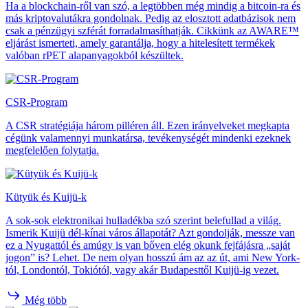
Ha a blockchain-ről van szó, a legtöbben még mindig a bitcoin-ra és
más kriptovalutákra gondolnak. Pedig az elosztott adatbázisok nem
csak a pénzügyi szférát forradalmasíthatják. Cikkünk az AWARE™
eljárást ismerteti, amely garantálja, hogy a hitelesített termékek
valóban rPET alapanyagokból készültek.
CSR-Program
A CSR stratégiája három pilléren áll. Ezen irányelveket megkapta
cégünk valamennyi munkatársa, tevékenységét mindenki ezeknek
megfelelően folytatja.
Kütyük és Kuijü-k
A sok-sok elektronikai hulladékba szó szerint belefullad a világ.
Ismerik Kuijü dél-kínai város állapotát? Azt gondolják, messze van
ez a Nyugattól és amúgy is van bőven elég okunk fejfájásra „saját
jogon” is? Lehet. De nem olyan hosszú ám az az út, ami New York-
tól, Londontól, Tokiótól, vagy akár Budapesttől Kuijü-ig vezet.
Még több