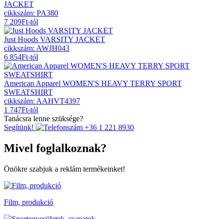
JACKET
cikkszám: PA380
7 209
Ft
-tól
Just Hoods VARSITY JACKET
cikkszám: AWJH043
6 854
Ft
-tól
American Apparel WOMEN'S HEAVY TERRY SPORT
SWEATSHIRT
cikkszám: AAHVT4397
1 747
Ft
-tól
Tanácsra lenne szüksége?
Segítünk!
+36 1 221 8930
Mivel foglalkoznak?
Önökre szabjuk a reklám termékeinket!
Film, produkció