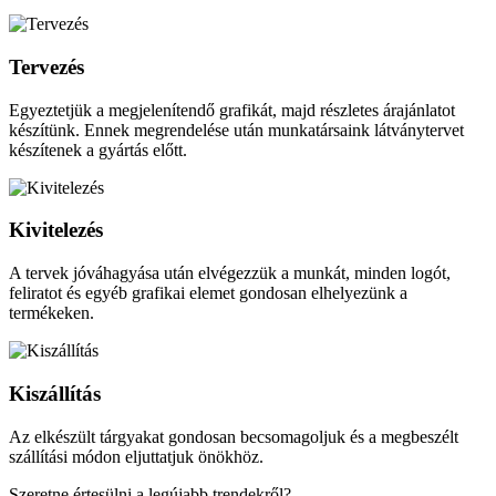
Tervezés
Egyeztetjük a megjelenítendő grafikát, majd részletes árajánlatot
készítünk. Ennek megrendelése után munkatársaink látványtervet
készítenek a gyártás előtt.
Kivitelezés
A tervek jóváhagyása után elvégezzük a munkát, minden logót,
feliratot és egyéb grafikai elemet gondosan elhelyezünk a
termékeken.
Kiszállítás
Az elkészült tárgyakat gondosan becsomagoljuk és a megbeszélt
szállítási módon eljuttatjuk önökhöz.
Szeretne értesülni a legújabb trendekről?