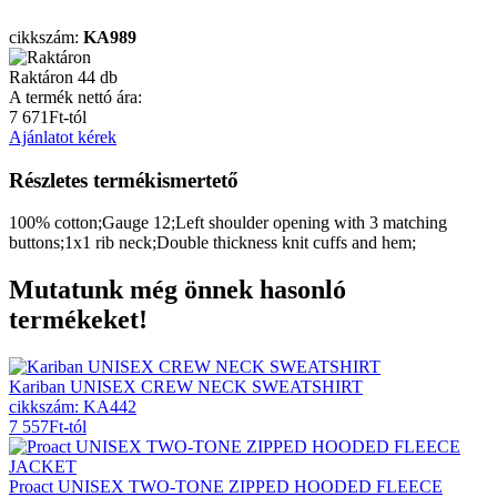
cikkszám:
KA989
Raktáron
44
db
A termék nettó ára:
7 671
Ft
-tól
Ajánlatot kérek
Részletes termékismertető
100% cotton;Gauge 12;Left shoulder opening with 3 matching
buttons;1x1 rib neck;Double thickness knit cuffs and hem;
Mutatunk még önnek hasonló
termékeket!
Kariban UNISEX CREW NECK SWEATSHIRT
cikkszám: KA442
7 557
Ft
-tól
Proact UNISEX TWO-TONE ZIPPED HOODED FLEECE