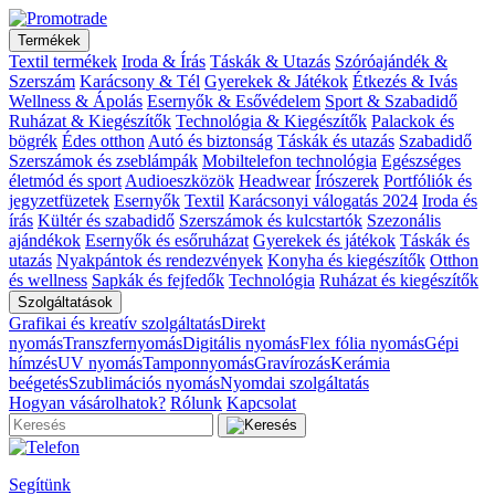
Termékek
Textil termékek
Iroda & Írás
Táskák & Utazás
Szóróajándék &
Szerszám
Karácsony & Tél
Gyerekek & Játékok
Étkezés & Ivás
Wellness & Ápolás
Esernyők & Esővédelem
Sport & Szabadidő
Ruházat & Kiegészítők
Technológia & Kiegészítők
Palackok és
bögrék
Édes otthon
Autó és biztonság
Táskák és utazás
Szabadidő
Szerszámok és zseblámpák
Mobiltelefon technológia
Egészséges
életmód és sport
Audioeszközök
Headwear
Írószerek
Portfóliók és
jegyzetfüzetek
Esernyők
Textil
Karácsonyi válogatás 2024
Iroda és
írás
Kültér és szabadidő
Szerszámok és kulcstartók
Szezonális
ajándékok
Esernyők és esőruházat
Gyerekek és játékok
Táskák és
utazás
Nyakpántok és rendezvények
Konyha és kiegészítők
Otthon
és wellness
Sapkák és fejfedők
Technológia
Ruházat és kiegészítők
Szolgáltatások
Grafikai és kreatív szolgáltatás
Direkt
nyomás
Transzfernyomás
Digitális nyomás
Flex fólia nyomás
Gépi
hímzés
UV nyomás
Tamponnyomás
Gravírozás
Kerámia
beégetés
Szublimációs nyomás
Nyomdai szolgáltatás
Hogyan vásárolhatok?
Rólunk
Kapcsolat
Segítünk