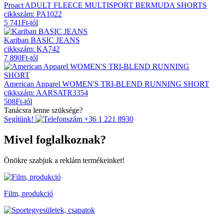
Proact ADULT FLEECE MULTISPORT BERMUDA SHORTS
cikkszám: PA1022
5 741
Ft
-tól
Kariban BASIC JEANS
cikkszám: KA742
7 890
Ft
-tól
American Apparel WOMEN'S TRI-BLEND RUNNING SHORT
cikkszám: AARSATR3354
508
Ft
-tól
Tanácsra lenne szüksége?
Segítünk!
+36 1 221 8930
Mivel foglalkoznak?
Önökre szabjuk a reklám termékeinket!
Film, produkció