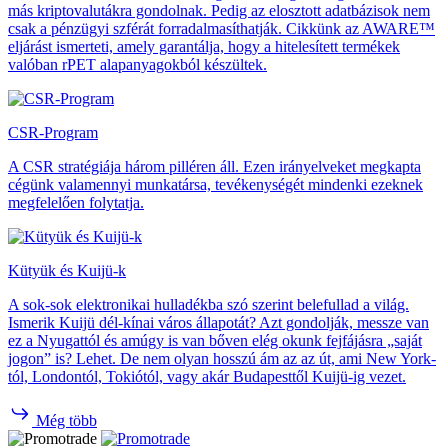
más kriptovalutákra gondolnak. Pedig az elosztott adatbázisok nem
csak a pénzügyi szférát forradalmasíthatják. Cikkünk az AWARE™
eljárást ismerteti, amely garantálja, hogy a hitelesített termékek
valóban rPET alapanyagokból készültek.
CSR-Program
A CSR stratégiája három pilléren áll. Ezen irányelveket megkapta
cégünk valamennyi munkatársa, tevékenységét mindenki ezeknek
megfelelően folytatja.
Kütyük és Kuijü-k
A sok-sok elektronikai hulladékba szó szerint belefullad a világ.
Ismerik Kuijü dél-kínai város állapotát? Azt gondolják, messze van
ez a Nyugattól és amúgy is van bőven elég okunk fejfájásra „saját
jogon” is? Lehet. De nem olyan hosszú ám az az út, ami New York-
tól, Londontól, Tokiótól, vagy akár Budapesttől Kuijü-ig vezet.
Még több