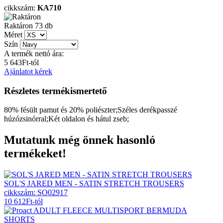
cikkszám:
KA710
Raktáron
73
db
Méret
Szín
A termék nettó ára:
5 643
Ft
-tól
Ajánlatot kérek
Részletes termékismertető
80% fésült pamut és 20% poliészter;Széles derékpasszé
húzózsinórral;Két oldalon és hátul zseb;
Mutatunk még önnek hasonló
termékeket!
SOL'S JARED MEN - SATIN STRETCH TROUSERS
cikkszám: SO02917
10 612
Ft
-tól