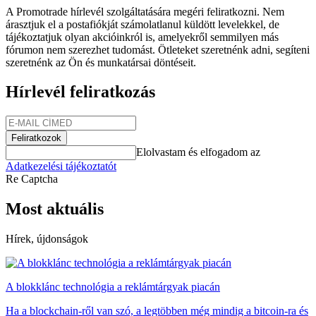
A Promotrade hírlevél szolgáltatására megéri feliratkozni. Nem
árasztjuk el a postafiókját számolatlanul küldött levelekkel, de
tájékoztatjuk olyan akcióinkról is, amelyekről semmilyen más
fórumon nem szerezhet tudomást. Ötleteket szeretnénk adni, segíteni
szeretnénk az Ön és munkatársai döntéseit.
Hírlevél feliratkozás
Feliratkozok
Elolvastam és elfogadom az
Adatkezelési tájékoztatót
Re Captcha
Most aktuális
Hírek, újdonságok
A blokklánc technológia a reklámtárgyak piacán
Ha a blockchain-ről van szó, a legtöbben még mindig a bitcoin-ra és